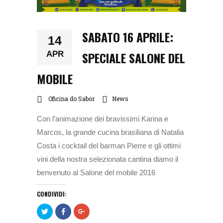
SABATO 16 APRILE:
14
SPECIALE SALONE DEL
APR
MOBILE
Oficina do Sabor
News
Con l’animazione dei bravissimi Karina e
Marcos, la grande cucina brasiliana di Natalia
Costa i cocktail del barman Pierre e gli ottimi
vini della nostra selezionata cantina diamo il
benvenuto al Salone del mobile 2016
CONDIVIDI:
Clicca
Fai
Clicca
per
clic
per
condividere
per
condividere